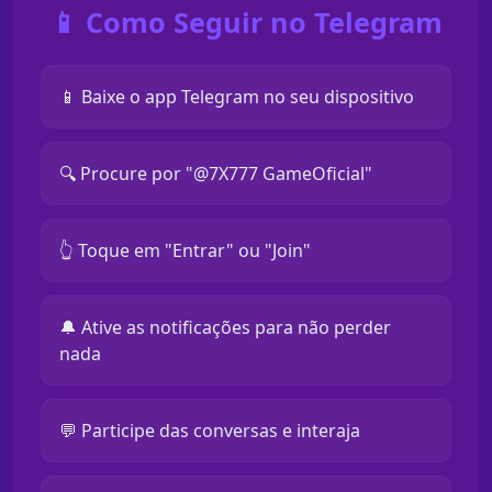
📱 Como Seguir no Telegram
📱 Baixe o app Telegram no seu dispositivo
🔍 Procure por "@7X777 GameOficial"
👆 Toque em "Entrar" ou "Join"
🔔 Ative as notificações para não perder
nada
💬 Participe das conversas e interaja