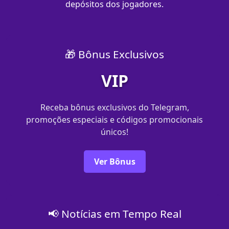
depósitos dos jogadores.
🎁 Bônus Exclusivos
VIP
Receba bônus exclusivos do Telegram,
promoções especiais e códigos promocionais
únicos!
Ver Bônus
📢 Notícias em Tempo Real