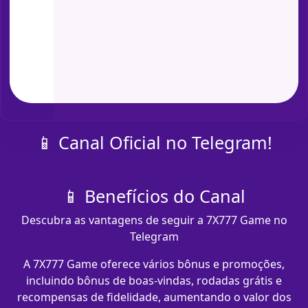
📱 Canal Oficial no Telegram!
📱 Benefícios do Canal
Descubra as vantagens de seguir a 7X777 Game no
Telegram
A 7X777 Game oferece vários bônus e promoções,
incluindo bônus de boas-vindas, rodadas grátis e
recompensas de fidelidade, aumentando o valor dos