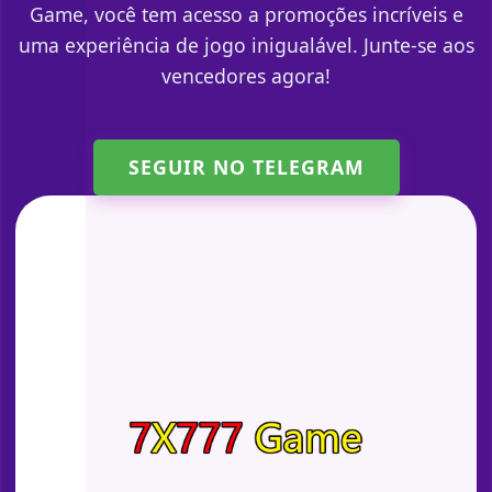
Game, você tem acesso a promoções incríveis e
uma experiência de jogo inigualável. Junte-se aos
vencedores agora!
SEGUIR NO TELEGRAM