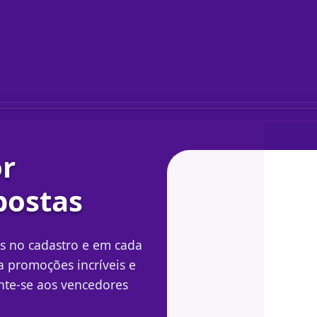
or
postas
s no cadastro e em cada
a promoções incríveis e
unte-se aos vencedores