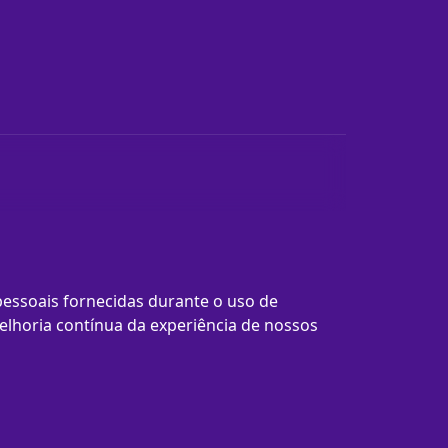
pessoais fornecidas durante o uso de
elhoria contínua da experiência de nossos