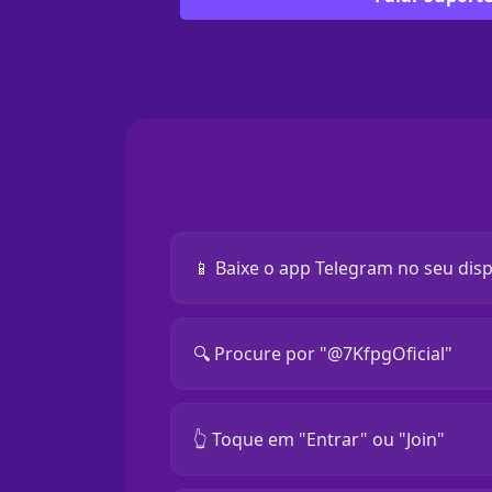
📱 Baixe o app Telegram no seu disp
🔍 Procure por "@7KfpgOficial"
👆 Toque em "Entrar" ou "Join"