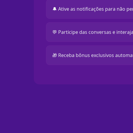
🔔 Ative as notificações para não p
💬 Participe das conversas e interaj
🎁 Receba bônus exclusivos autom