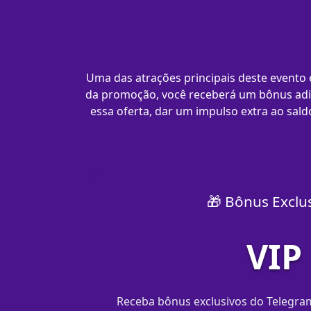
Uma das atrações principais deste evento e
da promoção, você receberá um bônus adic
essa oferta, dar um impulso extra ao sa
🎁 Bônus Exclu
VIP
Receba bônus exclusivos do Telegra