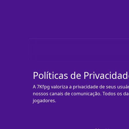
Políticas de Privacida
A 7Kfpg valoriza a privacidade de seus usu
nossos canais de comunicação. Todos os dad
jogadores.