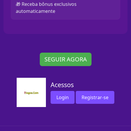
🎁 Receba bônus exclusivos
automaticamente
SEGUIR AGORA
Acessos
Login
Registrar-se