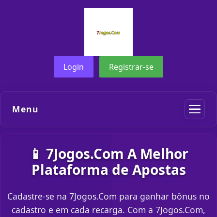
Login
Registrar-se
Menu
📱 7Jogos.Com A Melhor
Plataforma de Apostas
Cadastre-se na 7Jogos.Com para ganhar bônus no
cadastro e em cada recarga. Com a 7Jogos.Com,