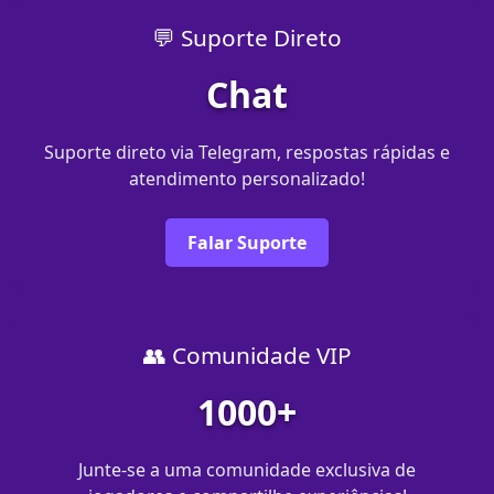
💬 Suporte Direto
Chat
Suporte direto via Telegram, respostas rápidas e
atendimento personalizado!
Falar Suporte
👥 Comunidade VIP
1000+
Junte-se a uma comunidade exclusiva de