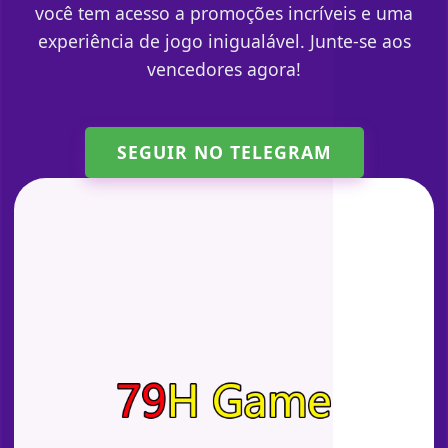
você tem acesso a promoções incríveis e uma
experiência de jogo inigualável. Junte-se aos
vencedores agora!
SEGUIR NO TELEGRAM