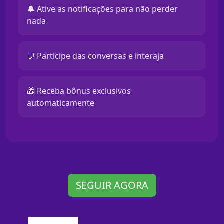
🔔 Ative as notificações para não perder
nada
💬 Participe das conversas e interaja
🎁 Receba bônus exclusivos
automaticamente
SEGUIR AGORA