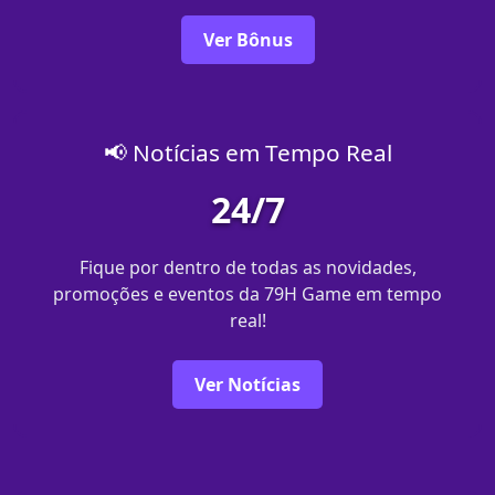
Ver Bônus
📢 Notícias em Tempo Real
24/7
Fique por dentro de todas as novidades,
promoções e eventos da 79H Game em tempo
real!
Ver Notícias