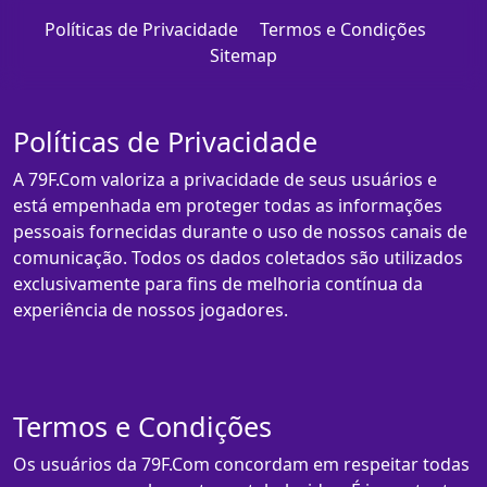
Políticas de Privacidade
Termos e Condições
Sitemap
Políticas de Privacidade
A 79F.Com valoriza a privacidade de seus usuários e
está empenhada em proteger todas as informações
pessoais fornecidas durante o uso de nossos canais de
comunicação. Todos os dados coletados são utilizados
exclusivamente para fins de melhoria contínua da
experiência de nossos jogadores.
Termos e Condições
Os usuários da 79F.Com concordam em respeitar todas