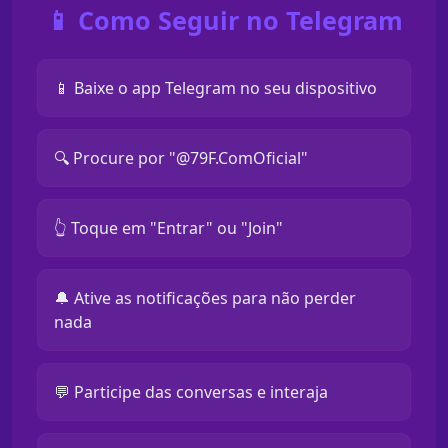
📱 Como Seguir no Telegram
📱 Baixe o app Telegram no seu dispositivo
🔍 Procure por "@79F.ComOficial"
👆 Toque em "Entrar" ou "Join"
🔔 Ative as notificações para não perder
nada
💬 Participe das conversas e interaja