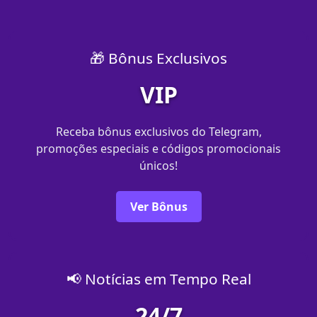
🎁 Bônus Exclusivos
VIP
Receba bônus exclusivos do Telegram,
promoções especiais e códigos promocionais
únicos!
Ver Bônus
📢 Notícias em Tempo Real
24/7