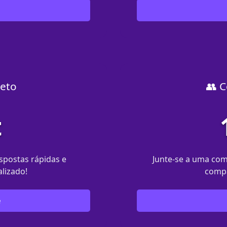
reto
👥 
t
espostas rápidas e
Junte-se a uma com
lizado!
compa
e