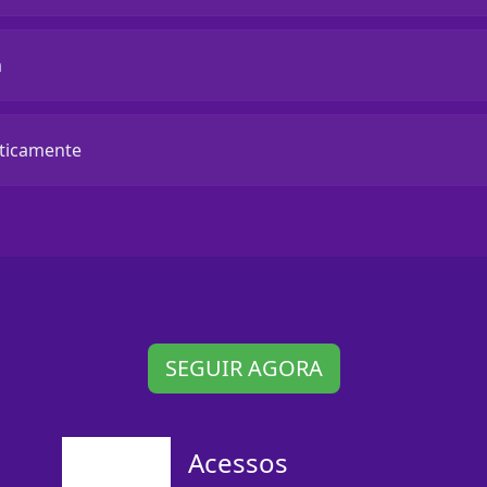
a
aticamente
SEGUIR AGORA
Acessos