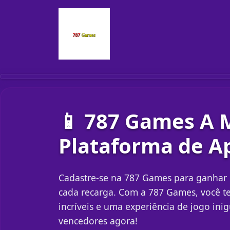
📱 787 Games A 
Plataforma de A
Cadastre-se na 787 Games para ganhar
cada recarga. Com a 787 Games, você 
incríveis e uma experiência de jogo inig
vencedores agora!