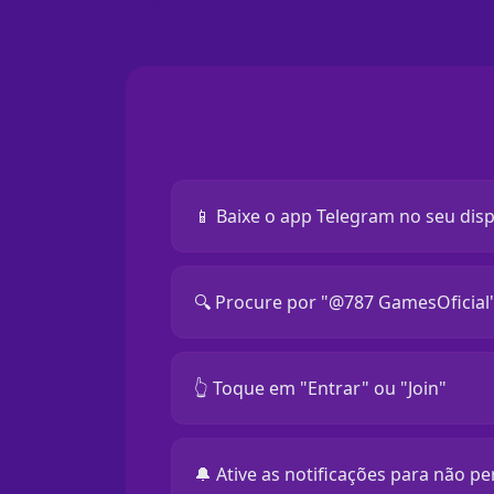
📱 Baixe o app Telegram no seu disp
🔍 Procure por "@787 GamesOficial
👆 Toque em "Entrar" ou "Join"
🔔 Ative as notificações para não p