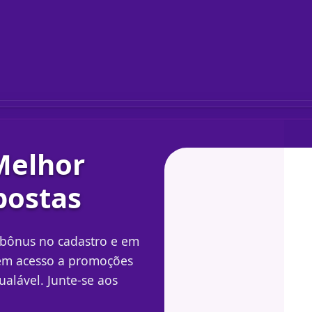
Melhor
postas
 bônus no cadastro e em
tem acesso a promoções
ualável. Junte-se aos