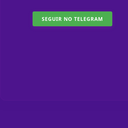
SEGUIR NO TELEGRAM