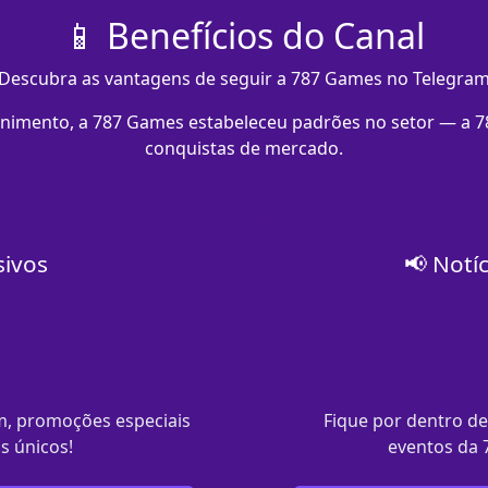
📱 Benefícios do Canal
Descubra as vantagens de seguir a 787 Games no Telegra
enimento, a 787 Games estabeleceu padrões no setor — a 78
conquistas de mercado.
sivos
📢 Notí
m, promoções especiais
Fique por dentro d
s únicos!
eventos da 