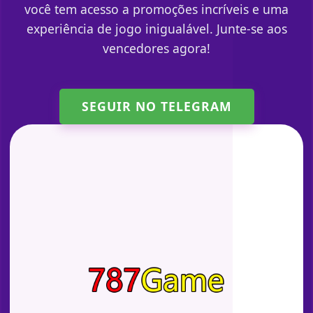
você tem acesso a promoções incríveis e uma
experiência de jogo inigualável. Junte-se aos
vencedores agora!
SEGUIR NO TELEGRAM