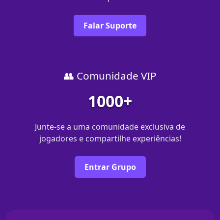
Falar Suporte
👥 Comunidade VIP
1000+
Junte-se a uma comunidade exclusiva de
jogadores e compartilhe experiências!
Entrar Grupo