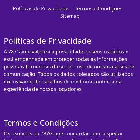
Políticas de Privacidade
Termos e Condições
Sitemap
Políticas de Privacidade
A 787Game valoriza a privacidade de seus usuários e
está empenhada em proteger todas as informações
pessoais fornecidas durante o uso de nossos canais de
comunicação. Todos os dados coletados são utilizados
exclusivamente para fins de melhoria contínua da
experiência de nossos jogadores.
Termos e Condições
Os usuários da 787Game concordam em respeitar