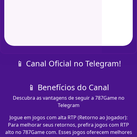
📱 Canal Oficial no Telegram!
📱 Benefícios do Canal
Descubra as vantagens de seguir a 787Game no
Telegram
Jogue em jogos com alta RTP (Retorno ao Jogador):
Para melhorar seus retornos, prefira jogos com RTP
alto no 787Game com​. Esses jogos oferecem melhores