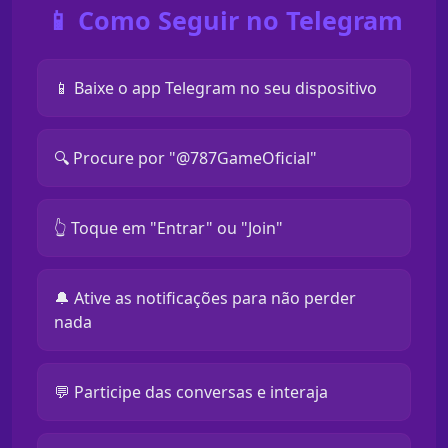
📱 Como Seguir no Telegram
📱 Baixe o app Telegram no seu dispositivo
🔍 Procure por "@787GameOficial"
👆 Toque em "Entrar" ou "Join"
🔔 Ative as notificações para não perder
nada
💬 Participe das conversas e interaja