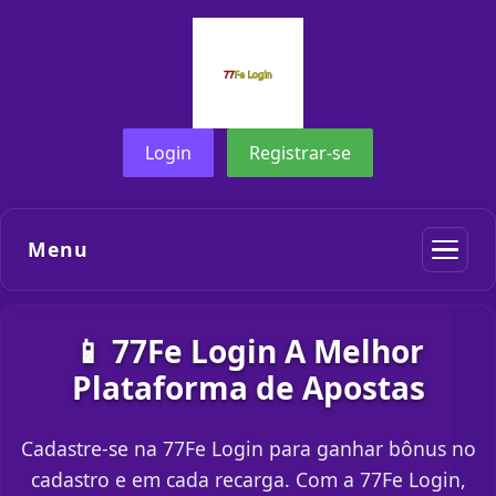
Login
Registrar-se
Menu
📱 77Fe Login A Melhor
Plataforma de Apostas
Cadastre-se na 77Fe Login para ganhar bônus no
cadastro e em cada recarga. Com a 77Fe Login,