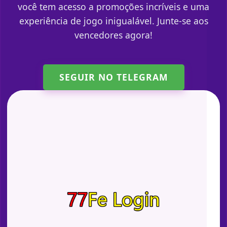
você tem acesso a promoções incríveis e uma
experiência de jogo inigualável. Junte-se aos
vencedores agora!
SEGUIR NO TELEGRAM