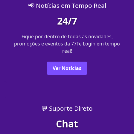
📢 Notícias em Tempo Real
24/7
Fique por dentro de todas as novidades,
promoções e eventos da 77Fe Login em tempo
real!
Ver Notícias
💬 Suporte Direto
Chat