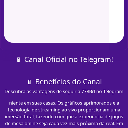
📱 Canal Oficial no Telegram!
📱 Benefícios do Canal
Descubra as vantagens de seguir a 778Brl no Telegram
niente em suas casas. Os gráficos aprimorados e a
tecnologia de streaming ao vivo proporcionam uma
imersão total, fazendo com que a experiência de jogos
de mesa online seja cada vez mais próxima da real. Em