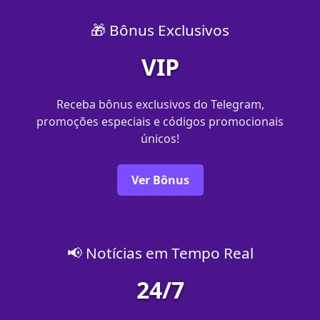
🎁 Bônus Exclusivos
VIP
Receba bônus exclusivos do Telegram,
promoções especiais e códigos promocionais
únicos!
Ver Bônus
📢 Notícias em Tempo Real
24/7