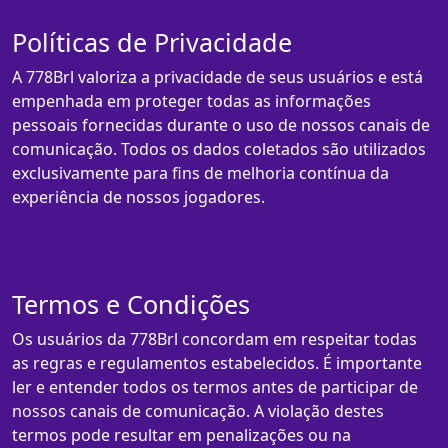
Políticas de Privacidade
A 778Brl valoriza a privacidade de seus usuários e está
empenhada em proteger todas as informações
pessoais fornecidas durante o uso de nossos canais de
comunicação. Todos os dados coletados são utilizados
exclusivamente para fins de melhoria contínua da
experiência de nossos jogadores.
Termos e Condições
Os usuários da 778Brl concordam em respeitar todas
as regras e regulamentos estabelecidos. É importante
ler e entender todos os termos antes de participar de
nossos canais de comunicação. A violação destes
termos pode resultar em penalizações ou na