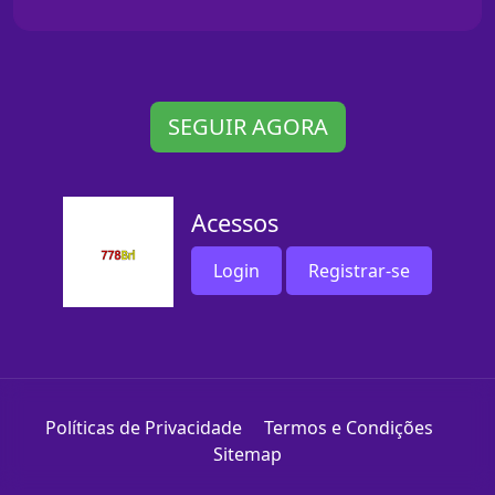
SEGUIR AGORA
Acessos
Login
Registrar-se
Políticas de Privacidade
Termos e Condições
Sitemap