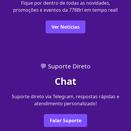
Fique por dentro de todas as novidades,
promoções e eventos da 778Brl em tempo real!
Ver Notícias
💬 Suporte Direto
Chat
Suporte direto via Telegram, respostas rápidas e
atendimento personalizado!
Falar Suporte