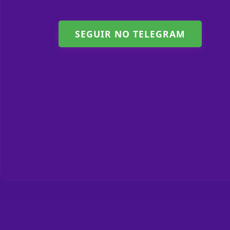
SEGUIR NO TELEGRAM