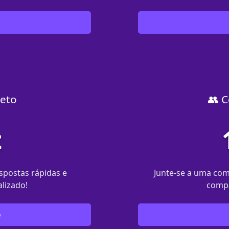
reto
👥 
t
espostas rápidas e
Junte-se a uma com
lizado!
compa
e