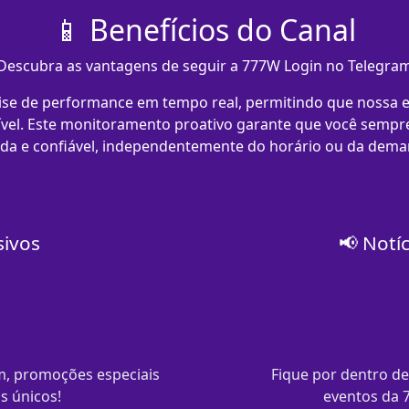
📱 Benefícios do Canal
Descubra as vantagens de seguir a 777W Login no Telegra
ise de performance em tempo real, permitindo que nossa e
ível. Este monitoramento proativo garante que você sempr
ida e confiável, independentemente do horário ou da dema
sivos
📢 Notí
m, promoções especiais
Fique por dentro d
s únicos!
eventos da 