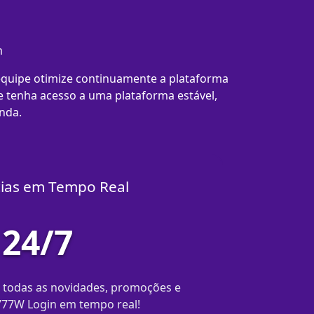
m
quipe otimize continuamente a plataforma
e tenha acesso a uma plataforma estável,
nda.
cias em Tempo Real
24/7
e todas as novidades, promoções e
777W Login em tempo real!