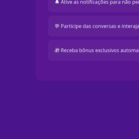
🔔 Ative as notificações para não p
💬 Participe das conversas e interaj
🎁 Receba bônus exclusivos autom