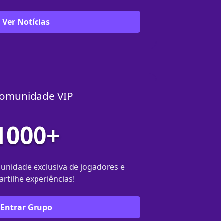
Ver Notícias
Comunidade VIP
1000+
unidade exclusiva de jogadores e
rtilhe experiências!
Entrar Grupo