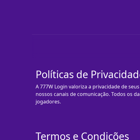
Políticas de Privacida
A 777W Login valoriza a privacidade de seu
nossos canais de comunicação. Todos os dad
jogadores.
Termos e Condições