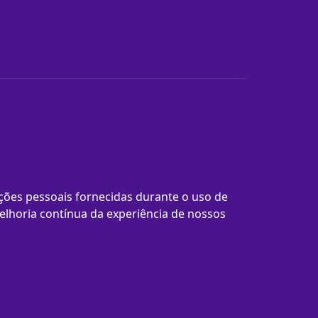
ções pessoais fornecidas durante o uso de
elhoria contínua da experiência de nossos