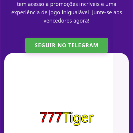
tem acesso a promoções incríveis e uma
experiência de jogo inigualável. Junte-se aos
vencedores agora!
SEGUIR NO TELEGRAM