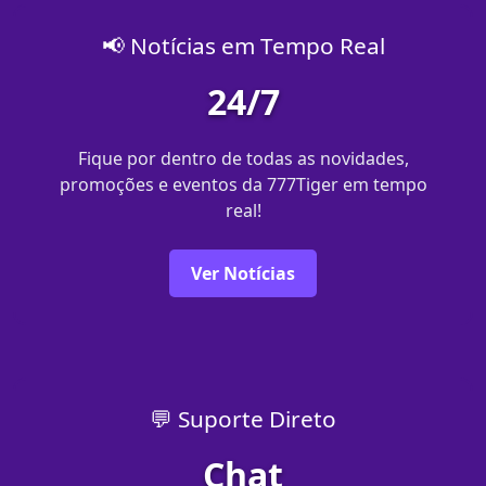
📢 Notícias em Tempo Real
24/7
Fique por dentro de todas as novidades,
promoções e eventos da 777Tiger em tempo
real!
Ver Notícias
💬 Suporte Direto
Chat