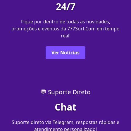
24/7
Fique por dentro de todas as novidades,
promoções e eventos da 777Sort.Com em tempo
real!
Ver Notícias
💬 Suporte Direto
Chat
Suporte direto via Telegram, respostas rápidas e
atendimento personalizado!