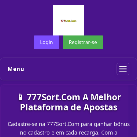
Login
Registrar-se
Menu
📱 777Sort.Com A Melhor
Plataforma de Apostas
Cadastre-se na 777Sort.Com para ganhar bônus
no cadastro e em cada recarga. Com a