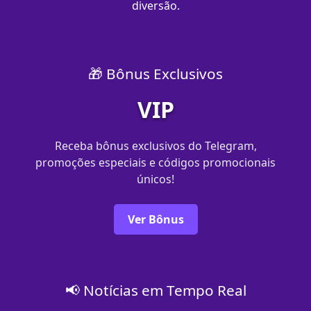
diversão.
🎁 Bônus Exclusivos
VIP
Receba bônus exclusivos do Telegram,
promoções especiais e códigos promocionais
únicos!
Ver Bônus
📢 Notícias em Tempo Real