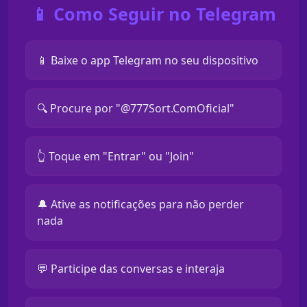
📱 Como Seguir no Telegram
📱 Baixe o app Telegram no seu dispositivo
🔍 Procure por "@777Sort.ComOficial"
👆 Toque em "Entrar" ou "Join"
🔔 Ative as notificações para não perder
nada
💬 Participe das conversas e interaja