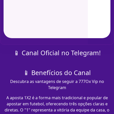
📱 Canal Oficial no Telegram!
📱 Benefícios do Canal
Descubra as vantagens de seguir a 777Ox Vip no
Telegram
A aposta 1X2 é a forma mais tradicional e popular de
apostar em futebol, oferecendo três opções claras e
diretas. O "1" representa a vitória da equipe da casa, o