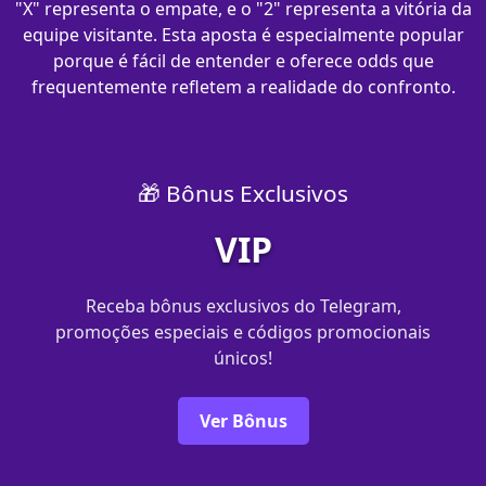
"X" representa o empate, e o "2" representa a vitória da
equipe visitante. Esta aposta é especialmente popular
porque é fácil de entender e oferece odds que
frequentemente refletem a realidade do confronto.
🎁 Bônus Exclusivos
VIP
Receba bônus exclusivos do Telegram,
promoções especiais e códigos promocionais
únicos!
Ver Bônus