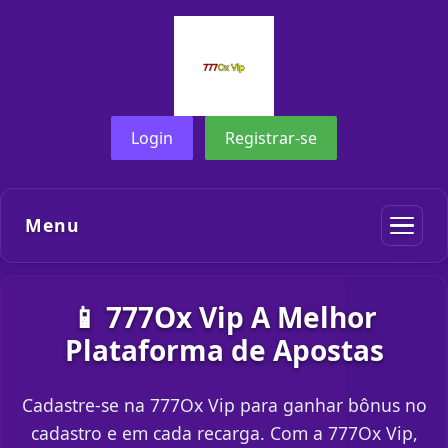
Login
Registrar-se
Menu
📱 777Ox Vip A Melhor
Plataforma de Apostas
Cadastre-se na 777Ox Vip para ganhar bônus no
cadastro e em cada recarga. Com a 777Ox Vip,