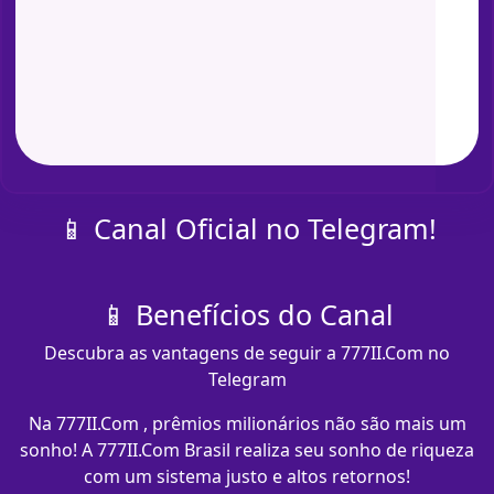
📱 Canal Oficial no Telegram!
📱 Benefícios do Canal
Descubra as vantagens de seguir a 777II.Com no
Telegram
Na 777II.Com , prêmios milionários não são mais um
sonho! A 777II.Com Brasil realiza seu sonho de riqueza
com um sistema justo e altos retornos!