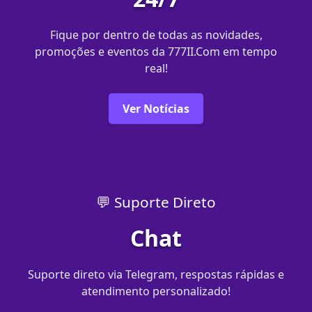
Fique por dentro de todas as novidades,
promoções e eventos da 777II.Com em tempo
real!
Ver Notícias
💬 Suporte Direto
Chat
Suporte direto via Telegram, respostas rápidas e
atendimento personalizado!