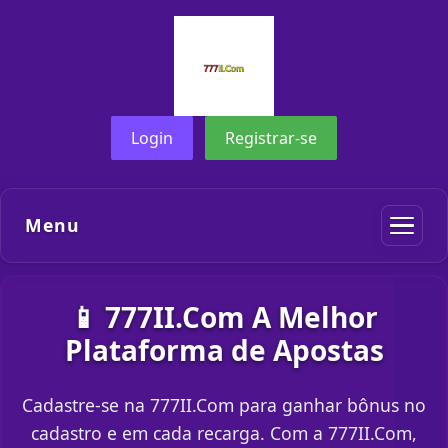
Login
Registrar-se
Menu
📱 777II.Com A Melhor
Plataforma de Apostas
Cadastre-se na 777II.Com para ganhar bônus no
cadastro e em cada recarga. Com a 777II.Com,