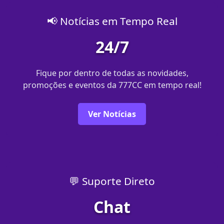
📢 Notícias em Tempo Real
24/7
Fique por dentro de todas as novidades,
promoções e eventos da 777CC em tempo real!
Ver Notícias
💬 Suporte Direto
Chat