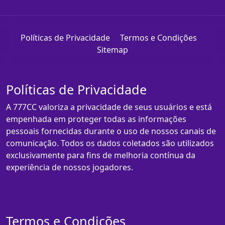
Políticas de Privacidade
Termos e Condições
Sitemap
Políticas de Privacidade
A 777CC valoriza a privacidade de seus usuários e está
empenhada em proteger todas as informações
pessoais fornecidas durante o uso de nossos canais de
comunicação. Todos os dados coletados são utilizados
exclusivamente para fins de melhoria contínua da
experiência de nossos jogadores.
Termos e Condições