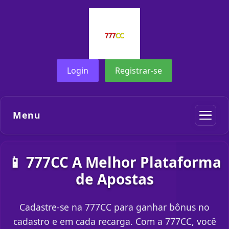
Login
Registrar-se
Menu
📱 777CC A Melhor Plataforma
de Apostas
Cadastre-se na 777CC para ganhar bônus no
cadastro e em cada recarga. Com a 777CC, você