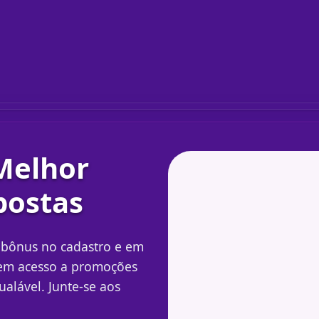
Melhor
postas
 bônus no cadastro e em
tem acesso a promoções
ualável. Junte-se aos