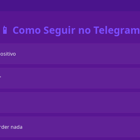
📱 Como Seguir no Telegram
ositivo
"
erder nada