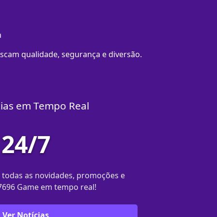
m
uscam qualidade, segurança e diversão.
cias em Tempo Real
24/7
e todas as novidades, promoções e
7696 Game em tempo real!
Ver Notícias