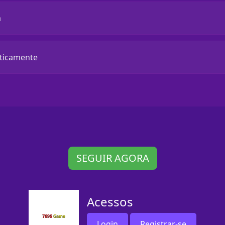
a
aticamente
SEGUIR AGORA
Acessos
Login
Registrar-se