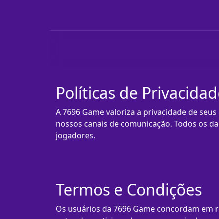
Políticas de Privacida
A 7696 Game valoriza a privacidade de seu
nossos canais de comunicação. Todos os dad
jogadores.
Termos e Condições
Os usuários da 7696 Game concordam em res