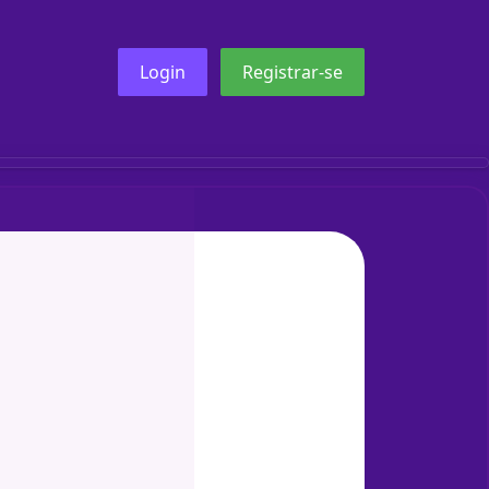
Login
Registrar-se