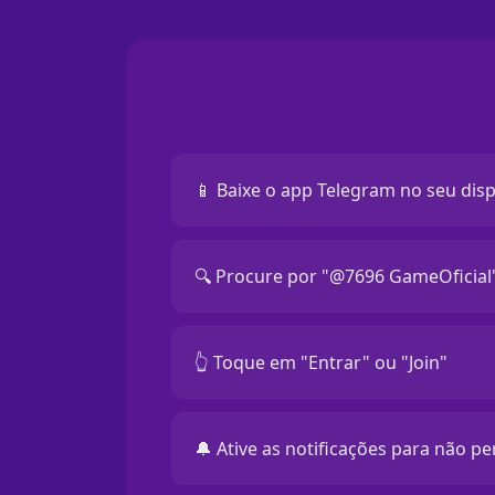
📱 Baixe o app Telegram no seu disp
🔍 Procure por "@7696 GameOficial
👆 Toque em "Entrar" ou "Join"
🔔 Ative as notificações para não p