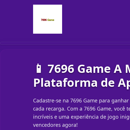
📱 7696 Game A 
Plataforma de A
Cadastre-se na 7696 Game para ganhar
cada recarga. Com a 7696 Game, você 
incríveis e uma experiência de jogo inig
vencedores agora!