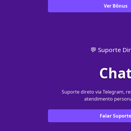
Ver Bônus
💬 Suporte Di
Cha
Suporte direto via Telegram, r
atendimento persona
Falar Suport