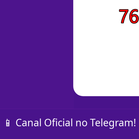
📱 Canal Oficial no Telegram!