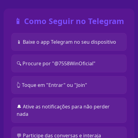
📱 Como Seguir no Telegram
📱 Baixe o app Telegram no seu dispositivo
🔍 Procure por "@7558WinOficial"
👆 Toque em "Entrar" ou "Join"
🔔 Ative as notificações para não perder
nada
💬 Participe das conversas e interaja