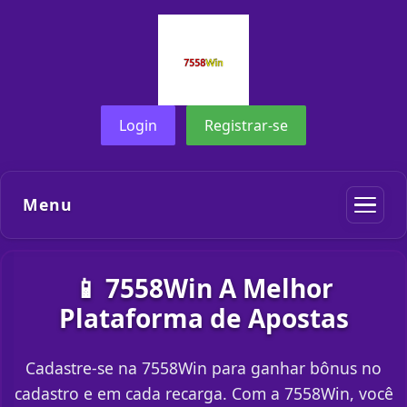
Login
Registrar-se
Menu
📱 7558Win A Melhor
Plataforma de Apostas
Cadastre-se na 7558Win para ganhar bônus no
cadastro e em cada recarga. Com a 7558Win, você