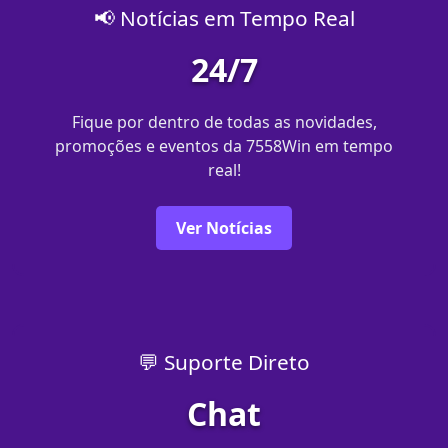
📢 Notícias em Tempo Real
24/7
Fique por dentro de todas as novidades,
promoções e eventos da 7558Win em tempo
real!
Ver Notícias
💬 Suporte Direto
Chat