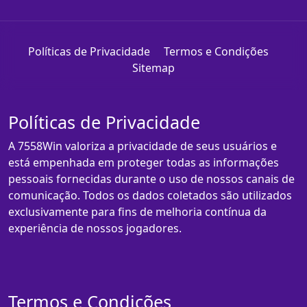
Políticas de Privacidade
Termos e Condições
Sitemap
Políticas de Privacidade
A 7558Win valoriza a privacidade de seus usuários e
está empenhada em proteger todas as informações
pessoais fornecidas durante o uso de nossos canais de
comunicação. Todos os dados coletados são utilizados
exclusivamente para fins de melhoria contínua da
experiência de nossos jogadores.
Termos e Condições