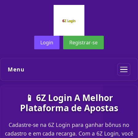
Login
Registrar-se
Menu
📱 6Z Login A Melhor
Plataforma de Apostas
Cadastre-se na 6Z Login para ganhar bônus no
cadastro e em cada recarga. Com a 6Z Login, você