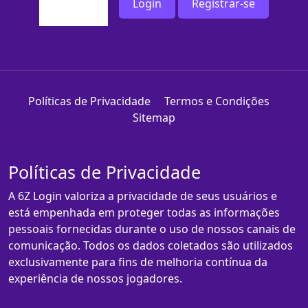
Login
Registrar-se
Políticas de Privacidade
Termos e Condições
Sitemap
Políticas de Privacidade
A 6Z Login valoriza a privacidade de seus usuários e
está empenhada em proteger todas as informações
pessoais fornecidas durante o uso de nossos canais de
comunicação. Todos os dados coletados são utilizados
exclusivamente para fins de melhoria contínua da
experiência de nossos jogadores.