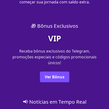
começar sua jornada com saldo extra.
🎁 Bônus Exclusivos
VIP
Receba bônus exclusivos do Telegram,
promoções especiais e códigos promocionais
únicos!
Ver Bônus
📢 Notícias em Tempo Real