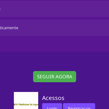
a
aticamente
SEGUIR AGORA
Acessos
Login
Registrar-se