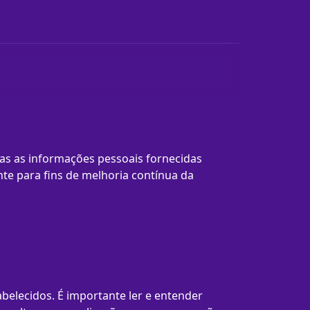
as as informações pessoais fornecidas
te para fins de melhoria contínua da
elecidos. É importante ler e entender