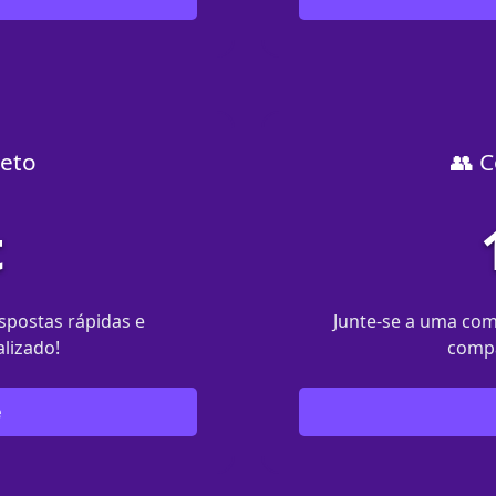
reto
👥 
t
espostas rápidas e
Junte-se a uma com
lizado!
compa
e