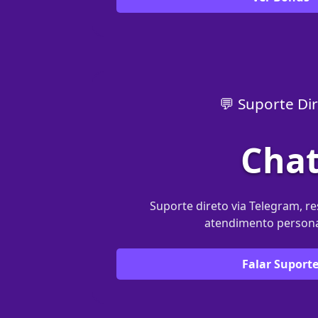
💬 Suporte Di
Cha
Suporte direto via Telegram, r
atendimento persona
Falar Suport