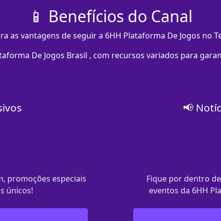
📱 Benefícios do Canal
ra as vantagens de seguir a 6HH Plataforma De Jogos no T
aforma De Jogos Brasil , com recursos variados para gara
sivos
📢 Notí
m, promoções especiais
Fique por dentro d
s únicos!
eventos da 6HH Pl