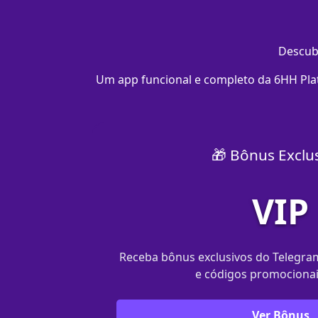
Descub
Um app funcional e completo da 6HH Plat
🎁 Bônus Exclu
VIP
Receba bônus exclusivos do Telegra
e códigos promocionai
Ver Bônus