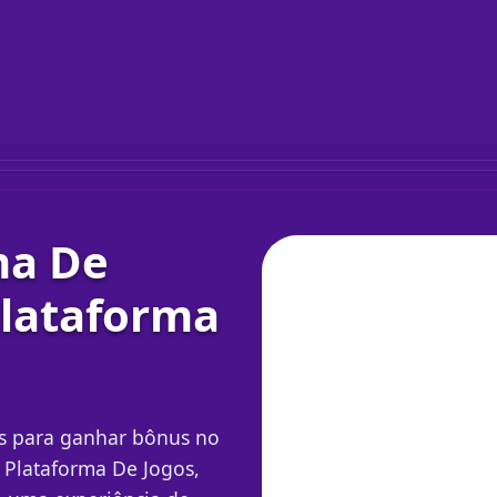
ma De
Plataforma
s para ganhar bônus no
 Plataforma De Jogos,