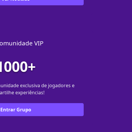
Comunidade VIP
1000+
unidade exclusiva de jogadores e
rtilhe experiências!
Entrar Grupo