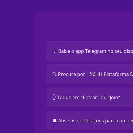
📱 Baixe o app Telegram no seu disp
🔍 Procure por "@6HH Plataforma De
👆 Toque em "Entrar" ou "Join"
🔔 Ative as notificações para não p