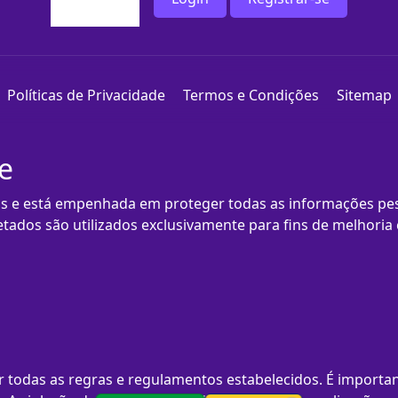
Políticas de Privacidade
Termos e Condições
Sitemap
de
ios e está empenhada em proteger todas as informações pe
tados são utilizados exclusivamente para fins de melhoria
todas as regras e regulamentos estabelecidos. É importan