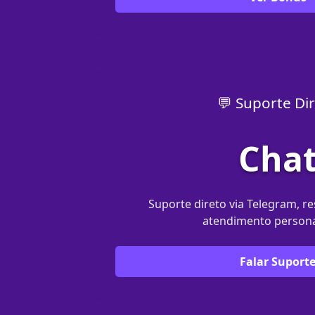
💬 Suporte Di
Cha
Suporte direto via Telegram, r
atendimento persona
Falar Suport