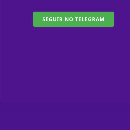
SEGUIR NO TELEGRAM