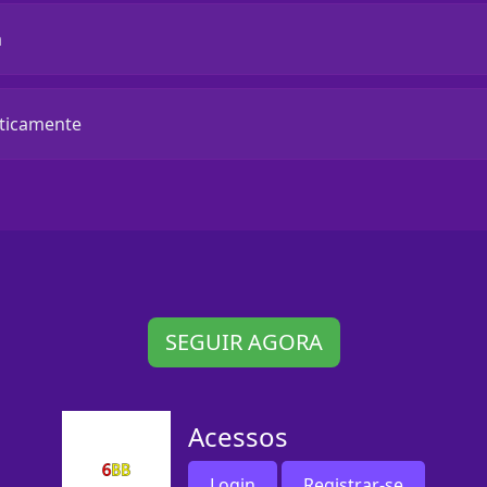
a
aticamente
SEGUIR AGORA
Acessos
Login
Registrar-se