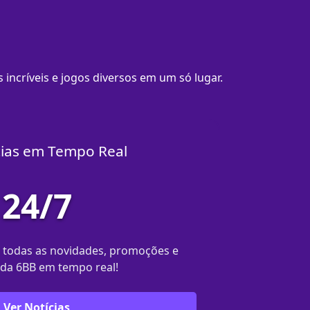
incríveis e jogos diversos em um só lugar.
cias em Tempo Real
24/7
e todas as novidades, promoções e
 da 6BB em tempo real!
Ver Notícias