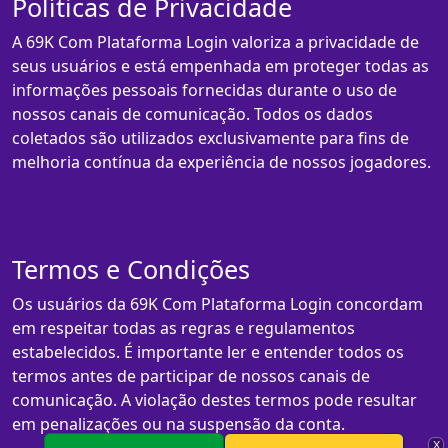
Políticas de Privacidade
A 69K Com Plataforma Login valoriza a privacidade de
seus usuários e está empenhada em proteger todas as
informações pessoais fornecidas durante o uso de
nossos canais de comunicação. Todos os dados
coletados são utilizados exclusivamente para fins de
melhoria contínua da experiência de nossos jogadores.
Termos e Condições
Os usuários da 69K Com Plataforma Login concordam
em respeitar todas as regras e regulamentos
estabelecidos. É importante ler e entender todos os
termos antes de participar de nossos canais de
comunicação. A violação destes termos pode resultar
em penalizações ou na suspensão da conta.
X