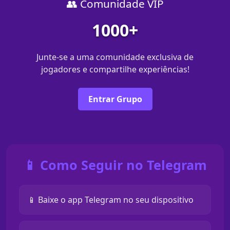
👥 Comunidade VIP
1000+
Junte-se a uma comunidade exclusiva de
jogadores e compartilhe experiências!
Entrar Grupo
📱 Como Seguir no Telegram
📱 Baixe o app Telegram no seu dispositivo