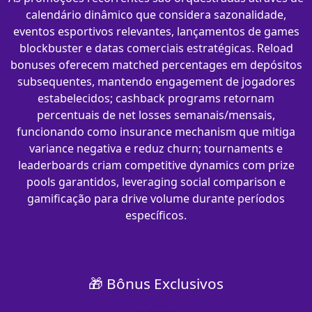
calendário dinâmico que considera sazonalidade,
eventos esportivos relevantes, lançamentos de games
blockbuster e datas comerciais estratégicas. Reload
bonuses oferecem matched percentages em depósitos
subsequentes, mantendo engagement de jogadores
estabelecidos; cashback programs retornam
percentuais de net losses semanais/mensais,
funcionando como insurance mechanism que mitiga
variance negativa e reduz churn; tournaments e
leaderboards criam competitive dynamics com prize
pools garantidos, leveraging social comparison e
gamificação para drive volume durante períodos
específicos.
🎁 Bônus Exclusivos