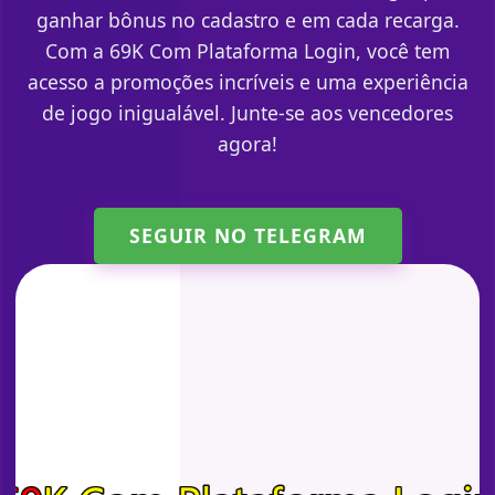
ganhar bônus no cadastro e em cada recarga.
Com a 69K Com Plataforma Login, você tem
acesso a promoções incríveis e uma experiência
de jogo inigualável. Junte-se aos vencedores
agora!
SEGUIR NO TELEGRAM