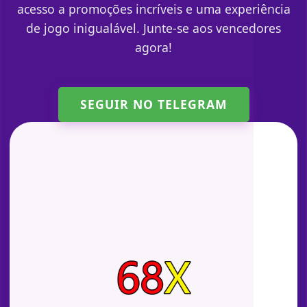
acesso a promoções incríveis e uma experiência
de jogo inigualável. Junte-se aos vencedores
agora!
SEGUIR NO TELEGRAM