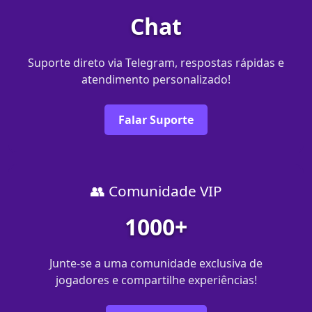
Chat
Suporte direto via Telegram, respostas rápidas e
atendimento personalizado!
Falar Suporte
👥 Comunidade VIP
1000+
Junte-se a uma comunidade exclusiva de
jogadores e compartilhe experiências!