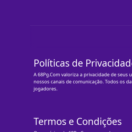
Políticas de Privacida
A 68Pg.Com valoriza a privacidade de seus
nossos canais de comunicação. Todos os dad
jogadores.
Termos e Condições