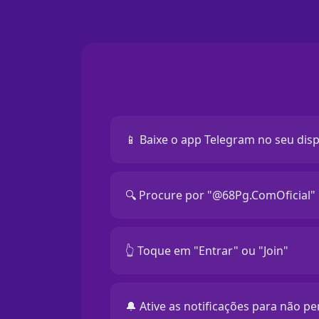
📱 Baixe o app Telegram no seu disp
🔍 Procure por "@68Pg.ComOficial"
👆 Toque em "Entrar" ou "Join"
🔔 Ative as notificações para não p