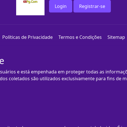
Login
Registrar-se
Políticas de Privacidade
Termos e Condições
Sitemap
de
 usuários e está empenhada em proteger todas as informaçõ
os coletados são utilizados exclusivamente para fins de m