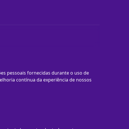
es pessoais fornecidas durante o uso de
elhoria contínua da experiência de nossos