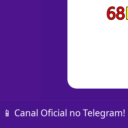
📱 Canal Oficial no Telegram!