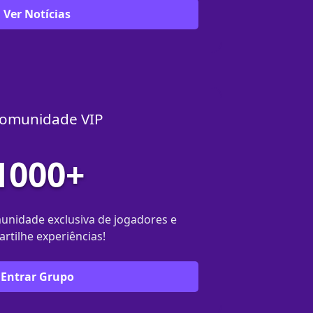
Ver Notícias
Comunidade VIP
1000+
unidade exclusiva de jogadores e
rtilhe experiências!
Entrar Grupo