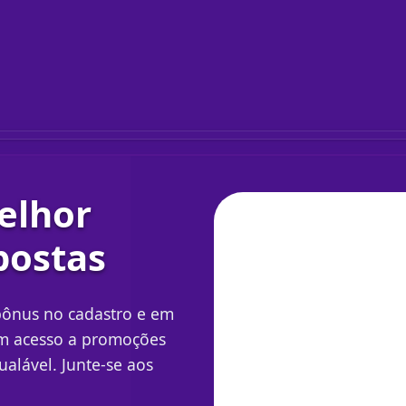
elhor
postas
bônus no cadastro e em
em acesso a promoções
ualável. Junte-se aos