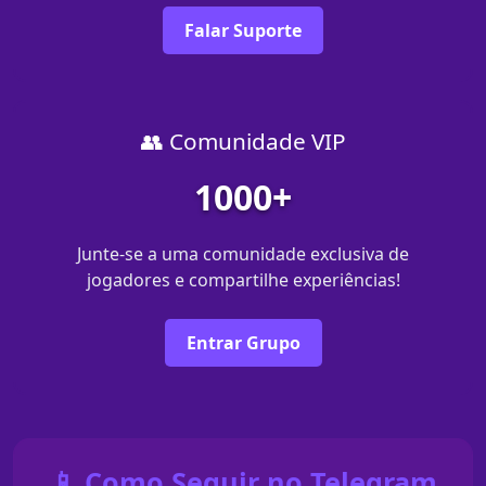
Falar Suporte
👥 Comunidade VIP
1000+
Junte-se a uma comunidade exclusiva de
jogadores e compartilhe experiências!
Entrar Grupo
📱 Como Seguir no Telegram