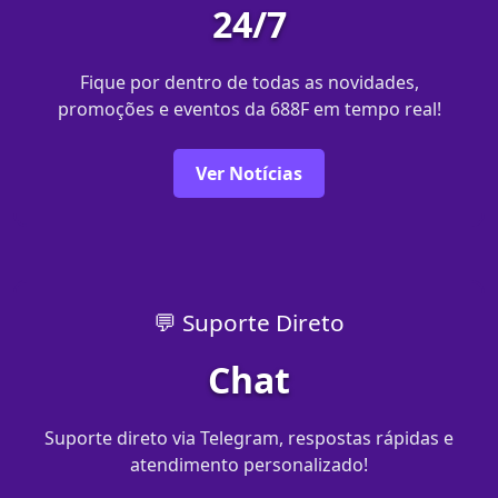
24/7
Fique por dentro de todas as novidades,
promoções e eventos da 688F em tempo real!
Ver Notícias
💬 Suporte Direto
Chat
Suporte direto via Telegram, respostas rápidas e
atendimento personalizado!