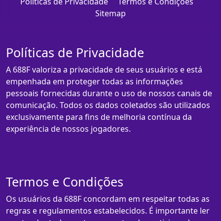
Políticas de Privacidade
Termos e Condições
Sitemap
Políticas de Privacidade
A 688F valoriza a privacidade de seus usuários e está
empenhada em proteger todas as informações
pessoais fornecidas durante o uso de nossos canais de
comunicação. Todos os dados coletados são utilizados
exclusivamente para fins de melhoria contínua da
experiência de nossos jogadores.
Termos e Condições
Os usuários da 688F concordam em respeitar todas as
regras e regulamentos estabelecidos. É importante ler