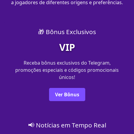
a jogadores de diferentes origens e preferências.
🎁 Bônus Exclusivos
VIP
Receba bônus exclusivos do Telegram,
promoções especiais e códigos promocionais
únicos!
Ver Bônus
📢 Notícias em Tempo Real