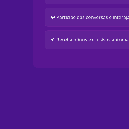
💬 Participe das conversas e interaj
🎁 Receba bônus exclusivos autom