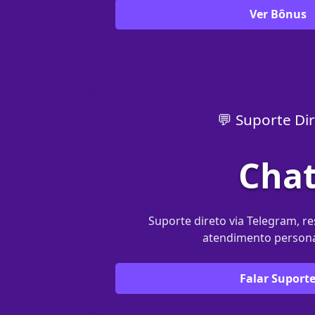
Ver Bônus
💬 Suporte Di
Cha
Suporte direto via Telegram, r
atendimento persona
Falar Suport