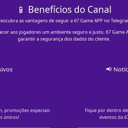
📱 Benefícios do Canal
escubra as vantagens de seguir a 67 Game APP no Telegr
er aos jogadores um ambiente seguro e justo. 67 Game 
garantir a segurança dos dados do cliente.
sivos
📢 Notí
m, promoções especiais
Fique por dentro d
s únicos!
eventos da 6