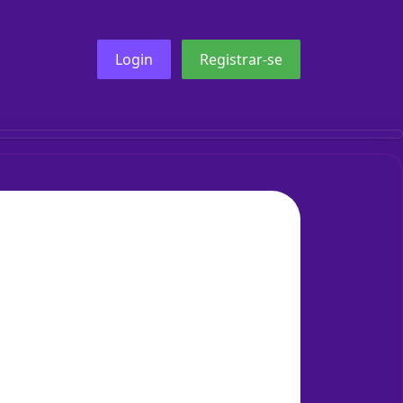
Login
Registrar-se