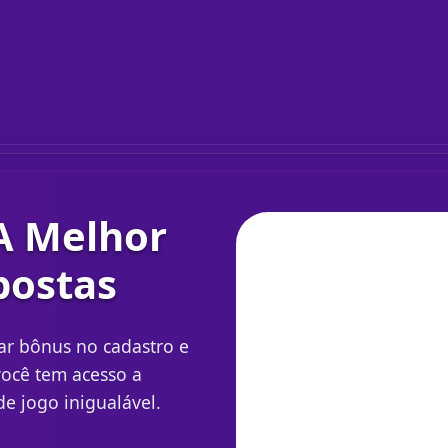
A Melhor
postas
r bônus no cadastro e
ocê tem acesso a
e jogo inigualável.