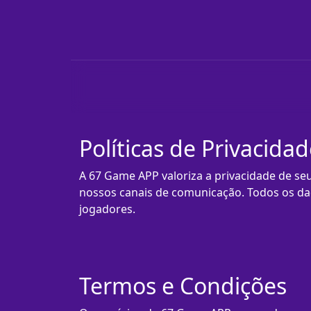
Políticas de Privacida
A 67 Game APP valoriza a privacidade de s
nossos canais de comunicação. Todos os dad
jogadores.
Termos e Condições