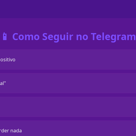
📱 Como Seguir no Telegram
ositivo
al"
erder nada