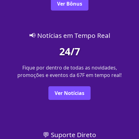
Ver Bônus
📢 Notícias em Tempo Real
24/7
Fique por dentro de todas as novidades,
promoções e eventos da 67F em tempo real!
Ver Notícias
💬 Suporte Direto