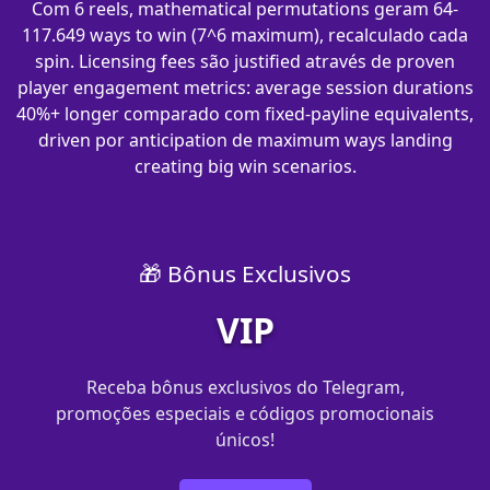
Com 6 reels, mathematical permutations geram 64-
117.649 ways to win (7^6 maximum), recalculado cada
spin. Licensing fees são justified através de proven
player engagement metrics: average session durations
40%+ longer comparado com fixed-payline equivalents,
driven por anticipation de maximum ways landing
creating big win scenarios.
🎁 Bônus Exclusivos
VIP
Receba bônus exclusivos do Telegram,
promoções especiais e códigos promocionais
únicos!