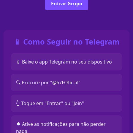
Entrar Grupo
📱 Como Seguir no Telegram
📱 Baixe o app Telegram no seu dispositivo
🔍 Procure por "@67FOficial"
👆 Toque em "Entrar" ou "Join"
🔔 Ative as notificações para não perder
nada