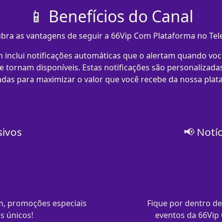
📱 Benefícios do Canal
bra as vantagens de seguir a 66Vip Com Plataforma no Te
clui notificações automáticas que o alertam quando você 
 tornam disponíveis. Estas notificações são personalizad
adas para maximizar o valor que você recebe da nossa plat
sivos
📢 Notí
m, promoções especiais
Fique por dentro d
s únicos!
eventos da 66Vip