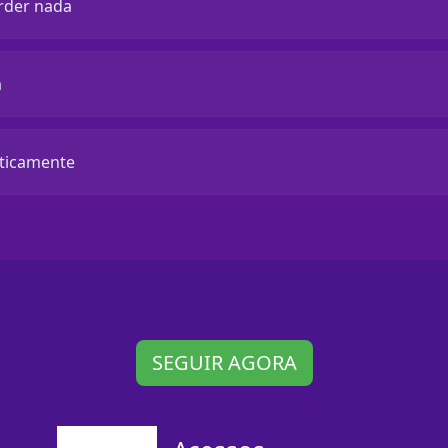
erder nada
a
aticamente
SEGUIR AGORA