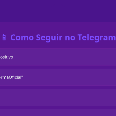
📱 Como Seguir no Telegram
ositivo
ormaOficial"