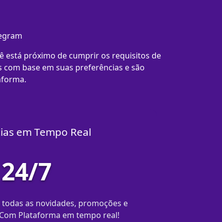
legram
está próximo de cumprir os requisitos de
as com base em suas preferências e são
aforma.
cias em Tempo Real
24/7
e todas as novidades, promoções e
 Com Plataforma em tempo real!