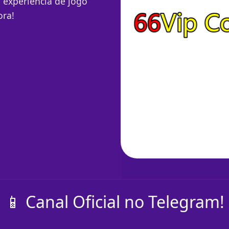
 experiência de jogo
ora!
📱 Canal Oficial no Telegram!