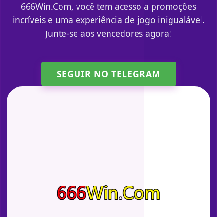
666Win.Com, você tem acesso a promoções
incríveis e uma experiência de jogo inigualável.
Junte-se aos vencedores agora!
SEGUIR NO TELEGRAM