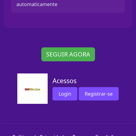
automaticamente
SEGUIR AGORA
Acessos
Login
Registrar-se