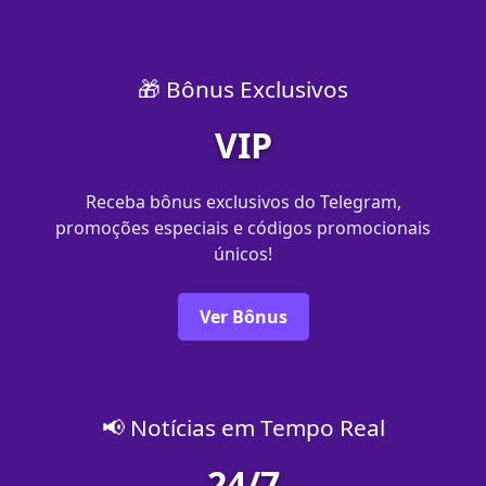
🎁 Bônus Exclusivos
VIP
Receba bônus exclusivos do Telegram,
promoções especiais e códigos promocionais
únicos!
Ver Bônus
📢 Notícias em Tempo Real
24/7