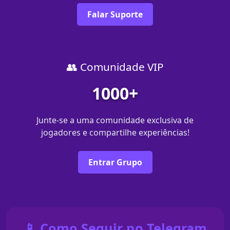
Falar Suporte
👥 Comunidade VIP
1000+
Junte-se a uma comunidade exclusiva de
jogadores e compartilhe experiências!
Entrar Grupo
📱 Como Seguir no Telegram