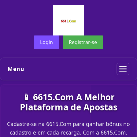
Login
Registrar-se
Menu
📱 6615.Com A Melhor
Plataforma de Apostas
Cadastre-se na 6615.Com para ganhar bônus no
cadastro e em cada recarga. Com a 6615.Com,