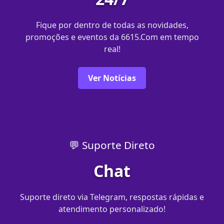
Fique por dentro de todas as novidades,
promoções e eventos da 6615.Com em tempo
real!
Ver Notícias
💬 Suporte Direto
Chat
Suporte direto via Telegram, respostas rápidas e
atendimento personalizado!