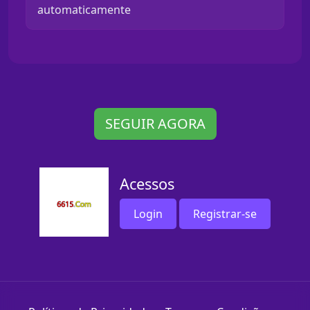
automaticamente
SEGUIR AGORA
Acessos
Login
Registrar-se