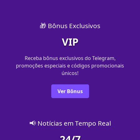
🎁 Bônus Exclusivos
VIP
Receba bônus exclusivos do Telegram,
promoções especiais e códigos promocionais
únicos!
Ver Bônus
📢 Notícias em Tempo Real
24/7