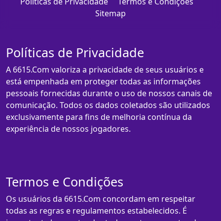
Políticas de Privacidade
Termos e Condições
Sitemap
Políticas de Privacidade
A 6615.Com valoriza a privacidade de seus usuários e
está empenhada em proteger todas as informações
pessoais fornecidas durante o uso de nossos canais de
comunicação. Todos os dados coletados são utilizados
exclusivamente para fins de melhoria contínua da
experiência de nossos jogadores.
Termos e Condições
Os usuários da 6615.Com concordam em respeitar
todas as regras e regulamentos estabelecidos. É