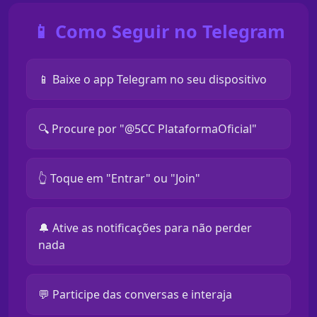
📱 Como Seguir no Telegram
📱 Baixe o app Telegram no seu dispositivo
🔍 Procure por "@5CC PlataformaOficial"
👆 Toque em "Entrar" ou "Join"
🔔 Ative as notificações para não perder
nada
💬 Participe das conversas e interaja