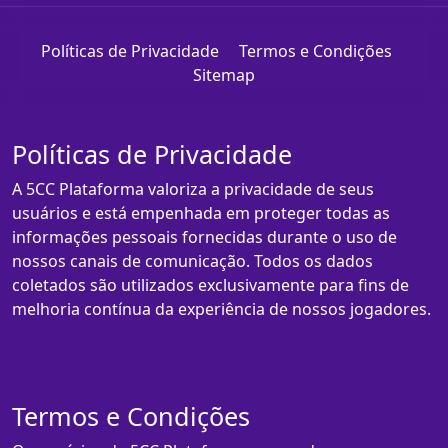
Políticas de Privacidade
Termos e Condições
Sitemap
Políticas de Privacidade
A 5CC Plataforma valoriza a privacidade de seus
usuários e está empenhada em proteger todas as
informações pessoais fornecidas durante o uso de
nossos canais de comunicação. Todos os dados
coletados são utilizados exclusivamente para fins de
melhoria contínua da experiência de nossos jogadores.
Termos e Condições