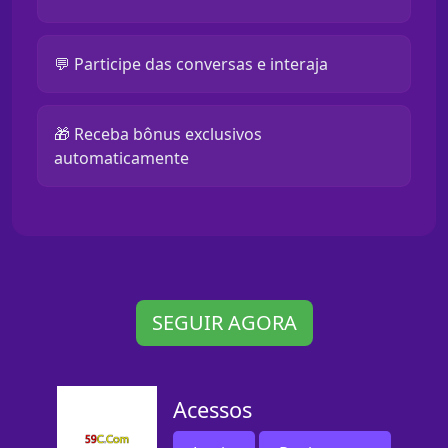
💬 Participe das conversas e interaja
🎁 Receba bônus exclusivos
automaticamente
SEGUIR AGORA
Acessos