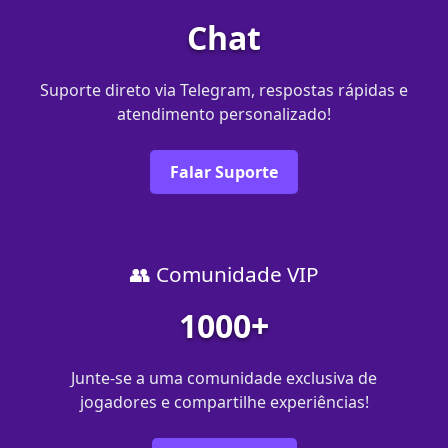
Chat
Suporte direto via Telegram, respostas rápidas e
atendimento personalizado!
Falar Suporte
👥 Comunidade VIP
1000+
Junte-se a uma comunidade exclusiva de
jogadores e compartilhe experiências!