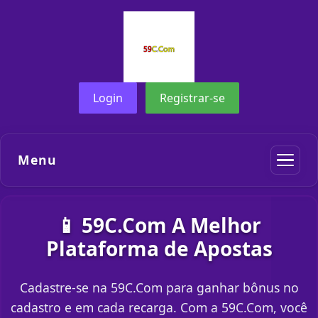
Login
Registrar-se
Menu
📱 59C.Com A Melhor
Plataforma de Apostas
Cadastre-se na 59C.Com para ganhar bônus no
cadastro e em cada recarga. Com a 59C.Com, você