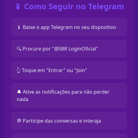
📱 Como Seguir no Telegram
📱 Baixe o app Telegram no seu dispositivo
🔍 Procure por "@58R LoginOficial"
👆 Toque em "Entrar" ou "Join"
🔔 Ative as notificações para não perder
nada
💬 Participe das conversas e interaja