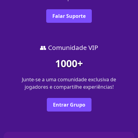
Falar Suporte
👥 Comunidade VIP
1000+
Junte-se a uma comunidade exclusiva de
jogadores e compartilhe experiências!
Entrar Grupo