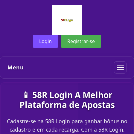
Login
Registrar-se
Menu
📱 58R Login A Melhor
Plataforma de Apostas
Cadastre-se na 58R Login para ganhar bônus no
cadastro e em cada recarga. Com a 58R Login,