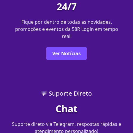
24/7
Fique por dentro de todas as novidades,
promoções e eventos da 58R Login em tempo
real!
Ver Notícias
💬 Suporte Direto
Chat
Suporte direto via Telegram, respostas rápidas e
atendimento personalizado!