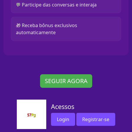
💬 Participe das conversas e interaja
🎁 Receba bônus exclusivos
automaticamente
SEGUIR AGORA
Acessos
Login
Registrar-se