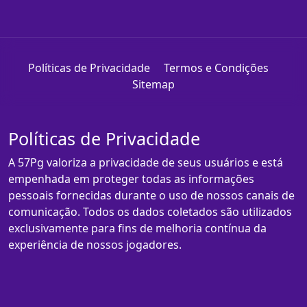
Políticas de Privacidade
Termos e Condições
Sitemap
Políticas de Privacidade
A 57Pg valoriza a privacidade de seus usuários e está
empenhada em proteger todas as informações
pessoais fornecidas durante o uso de nossos canais de
comunicação. Todos os dados coletados são utilizados
exclusivamente para fins de melhoria contínua da
experiência de nossos jogadores.