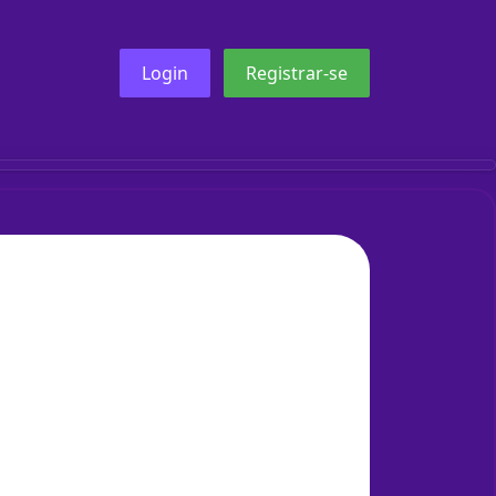
Login
Registrar-se