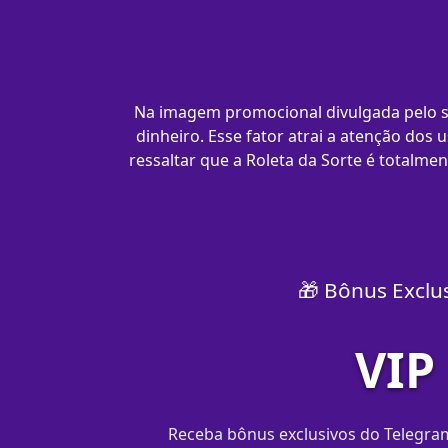
Na imagem promocional divulgada pelo si
dinheiro. Esse fator atrai a atenção dos 
ressaltar que a Roleta da Sorte é totalme
🎁 Bônus Exclu
VIP
Receba bônus exclusivos do Telegra