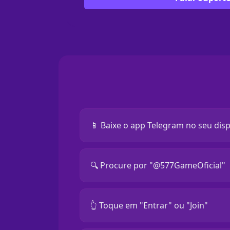
📱 Baixe o app Telegram no seu disp
🔍 Procure por "@577GameOficial"
👆 Toque em "Entrar" ou "Join"