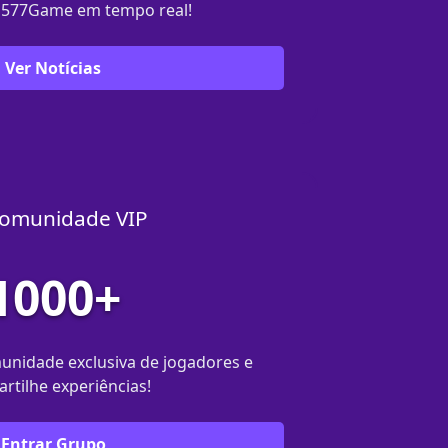
 577Game em tempo real!
Ver Notícias
Comunidade VIP
1000+
unidade exclusiva de jogadores e
rtilhe experiências!
Entrar Grupo