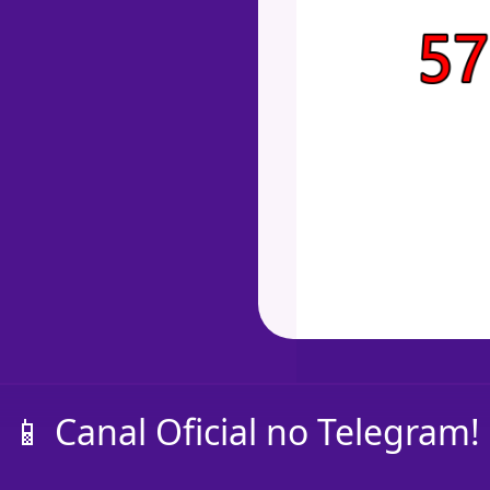
📱 Canal Oficial no Telegram!