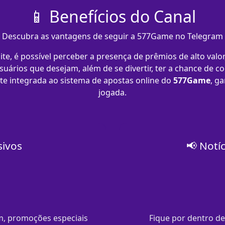
📱 Benefícios do Canal
Descubra as vantagens de seguir a 577Game no Telegram
te, é possível perceber a presença de prêmios de alto val
usuários que desejam, além de se divertir, ter a chance de c
nte integrada ao sistema de apostas online do
577Game
, g
jogada.
sivos
📢 Notí
m, promoções especiais
Fique por dentro d