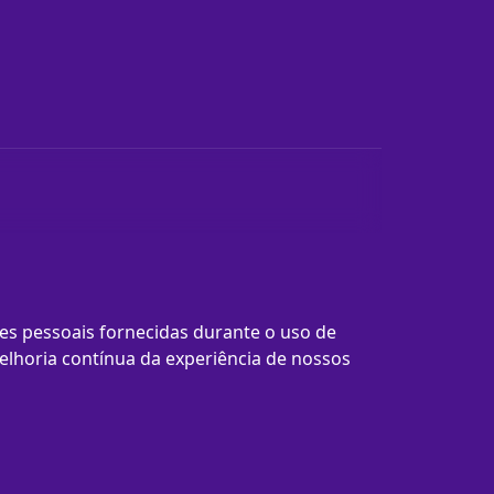
es pessoais fornecidas durante o uso de
elhoria contínua da experiência de nossos