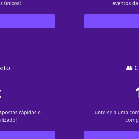
s únicos!
eventos da
reto
👥 
t
espostas rápidas e
Junte-se a uma com
lizado!
compa
e