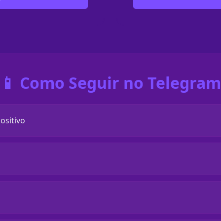
📱 Como Seguir no Telegram
ositivo