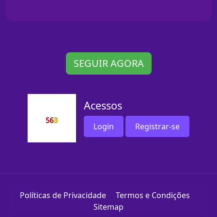
SEGUIR AGORA
Acessos
Login
Registrar-se
Políticas de Privacidade
Termos e Condições
Sitemap