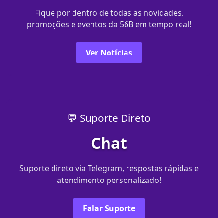
Fique por dentro de todas as novidades,
promoções e eventos da 56B em tempo real!
Ver Notícias
💬 Suporte Direto
Chat
Suporte direto via Telegram, respostas rápidas e
atendimento personalizado!
Falar Suporte