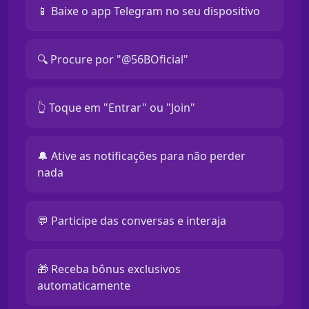
📱 Baixe o app Telegram no seu dispositivo
🔍 Procure por "@56BOficial"
👆 Toque em "Entrar" ou "Join"
🔔 Ative as notificações para não perder
nada
💬 Participe das conversas e interaja
🎁 Receba bônus exclusivos
automaticamente