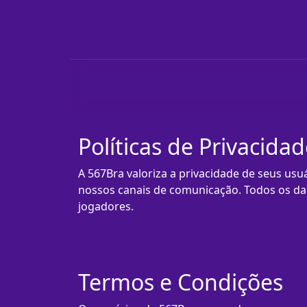
Políticas de Privacida
A 567Bra valoriza a privacidade de seus us
nossos canais de comunicação. Todos os dad
jogadores.
Termos e Condições