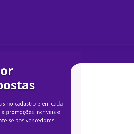
hor
postas
us no cadastro e em cada
 a promoções incríveis e
unte-se aos vencedores