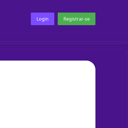
Login
Registrar-se