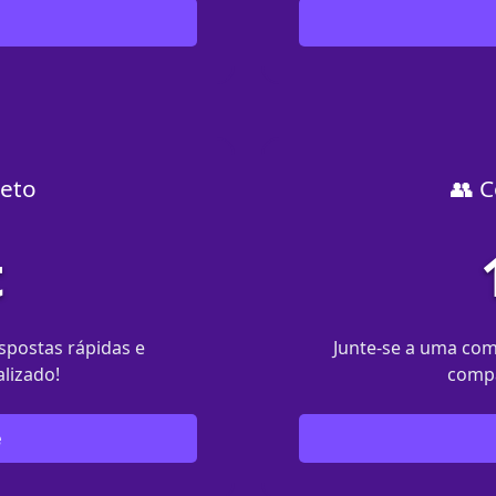
reto
👥 
t
espostas rápidas e
Junte-se a uma com
lizado!
compa
e