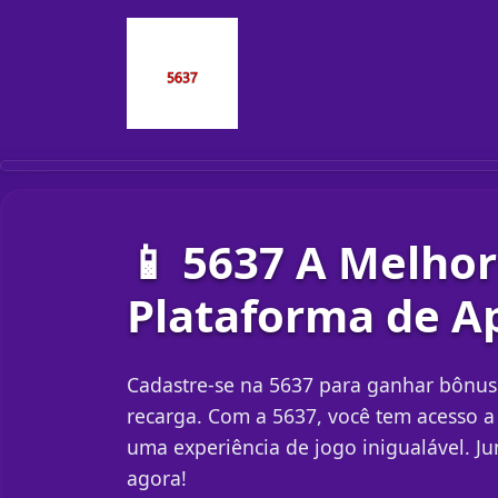
📱 5637 A Melhor
Plataforma de A
Cadastre-se na 5637 para ganhar bônus
recarga. Com a 5637, você tem acesso a
uma experiência de jogo inigualável. J
agora!