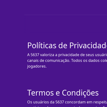
Políticas de Privacida
A 5637 valoriza a privacidade de seus usuá
canais de comunicação. Todos os dados cole
jogadores.
Termos e Condições
Os usuários da 5637 concordam em respeitar