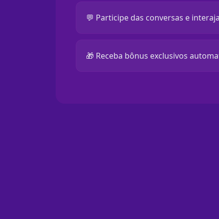
💬 Participe das conversas e interaj
🎁 Receba bônus exclusivos autom