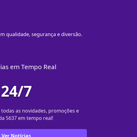
am qualidade, segurança e diversão.
cias em Tempo Real
24/7
e todas as novidades, promoções e
da 5637 em tempo real!
Ver Notícias