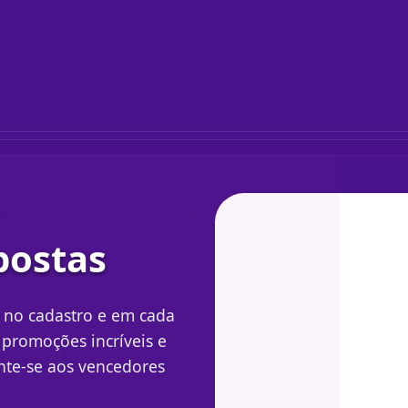
postas
 no cadastro e em cada
 promoções incríveis e
unte-se aos vencedores