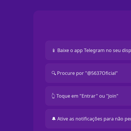
📱 Baixe o app Telegram no seu disp
🔍 Procure por "@5637Oficial"
👆 Toque em "Entrar" ou "Join"
🔔 Ative as notificações para não p