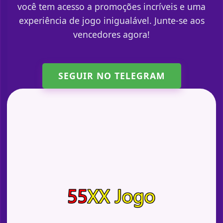
você tem acesso a promoções incríveis e uma
experiência de jogo inigualável. Junte-se aos
vencedores agora!
SEGUIR NO TELEGRAM