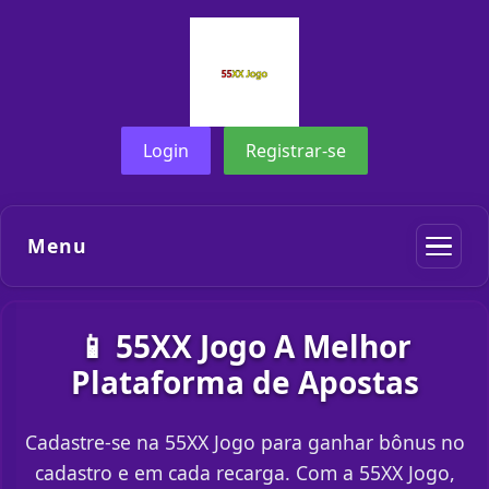
Login
Registrar-se
Menu
📱 55XX Jogo A Melhor
Plataforma de Apostas
Cadastre-se na 55XX Jogo para ganhar bônus no
cadastro e em cada recarga. Com a 55XX Jogo,