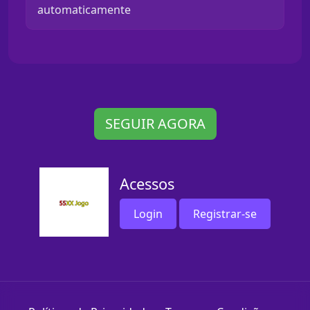
automaticamente
SEGUIR AGORA
Acessos
Login
Registrar-se