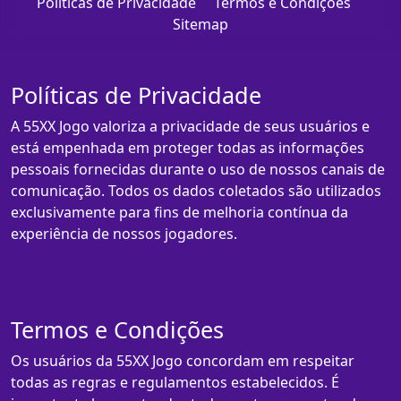
Políticas de Privacidade
Termos e Condições
Sitemap
Políticas de Privacidade
A 55XX Jogo valoriza a privacidade de seus usuários e
está empenhada em proteger todas as informações
pessoais fornecidas durante o uso de nossos canais de
comunicação. Todos os dados coletados são utilizados
exclusivamente para fins de melhoria contínua da
experiência de nossos jogadores.
Termos e Condições
Os usuários da 55XX Jogo concordam em respeitar
todas as regras e regulamentos estabelecidos. É