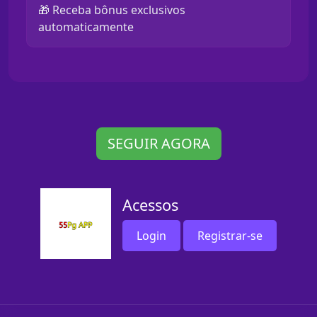
🎁 Receba bônus exclusivos
automaticamente
SEGUIR AGORA
Acessos
Login
Registrar-se