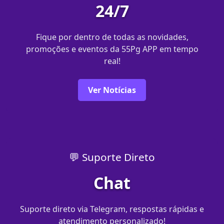
24/7
Fique por dentro de todas as novidades,
promoções e eventos da 55Pg APP em tempo
real!
Ver Notícias
💬 Suporte Direto
Chat
Suporte direto via Telegram, respostas rápidas e
atendimento personalizado!