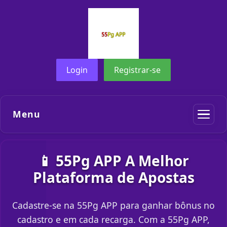
Login
Registrar-se
Menu
📱 55Pg APP A Melhor
Plataforma de Apostas
Cadastre-se na 55Pg APP para ganhar bônus no
cadastro e em cada recarga. Com a 55Pg APP,