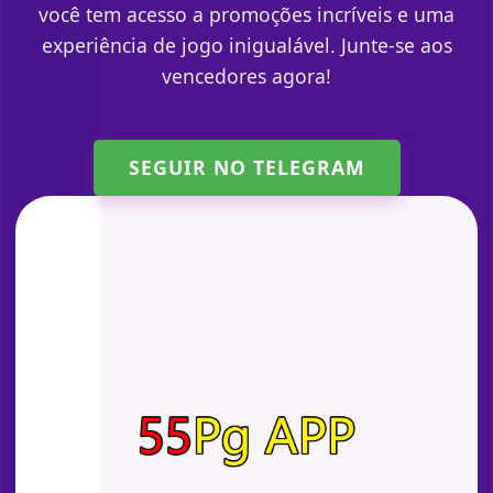
você tem acesso a promoções incríveis e uma
experiência de jogo inigualável. Junte-se aos
vencedores agora!
SEGUIR NO TELEGRAM