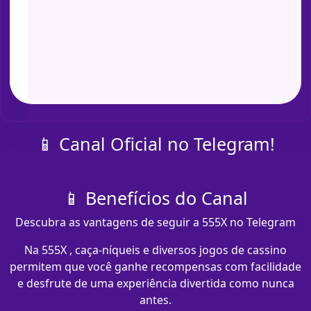
📱 Canal Oficial no Telegram!
📱 Benefícios do Canal
Descubra as vantagens de seguir a 555X no Telegram
Na 555X , caça-níqueis e diversos jogos de cassino
permitem que você ganhe recompensas com facilidade
e desfrute de uma experiência divertida como nunca
antes.