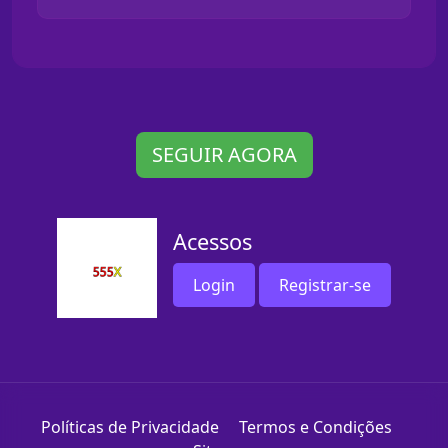
SEGUIR AGORA
Acessos
Login
Registrar-se
Políticas de Privacidade
Termos e Condições