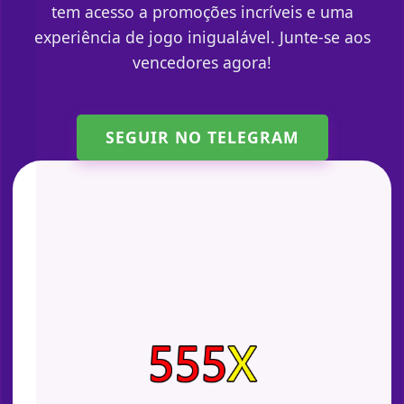
tem acesso a promoções incríveis e uma
experiência de jogo inigualável. Junte-se aos
vencedores agora!
SEGUIR NO TELEGRAM