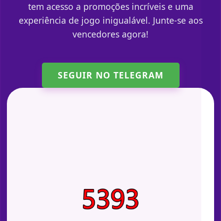
tem acesso a promoções incríveis e uma
experiência de jogo inigualável. Junte-se aos
vencedores agora!
SEGUIR NO TELEGRAM