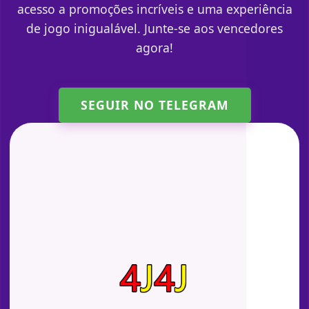
acesso a promoções incríveis e uma experiência
de jogo inigualável. Junte-se aos vencedores
agora!
SEGUIR NO TELEGRAM