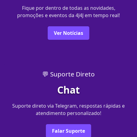
Fique por dentro de todas as novidades,
promoções e eventos da 4J4J em tempo real!
Ver Notícias
💬 Suporte Direto
Chat
Suporte direto via Telegram, respostas rápidas e
atendimento personalizado!
Falar Suporte