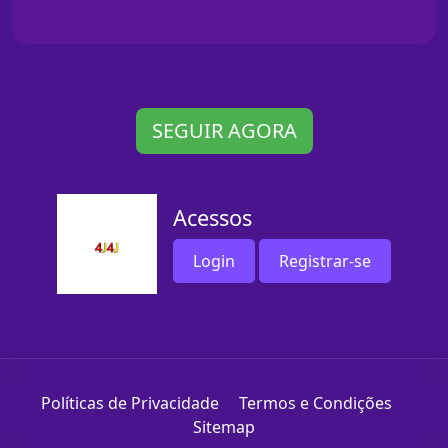
SEGUIR AGORA
Acessos
Login
Registrar-se
Políticas de Privacidade
Termos e Condições
Sitemap