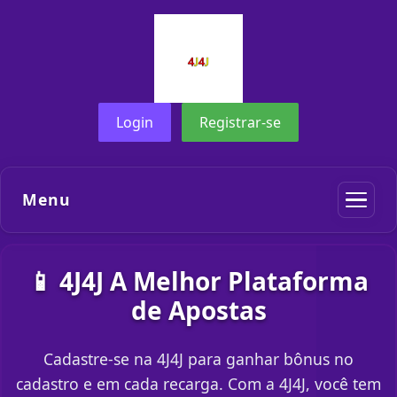
Login
Registrar-se
Menu
📱 4J4J A Melhor Plataforma
de Apostas
Cadastre-se na 4J4J para ganhar bônus no
cadastro e em cada recarga. Com a 4J4J, você tem