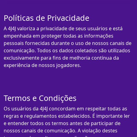
Políticas de Privacidade
A 4J4J valoriza a privacidade de seus usuários e está
empenhada em proteger todas as informações
pessoais fornecidas durante o uso de nossos canais de
comunicação. Todos os dados coletados são utilizados
exclusivamente para fins de melhoria contínua da
experiência de nossos jogadores.
Termos e Condições
Os usuários da 4J4J concordam em respeitar todas as
regras e regulamentos estabelecidos. É importante ler
e entender todos os termos antes de participar de
nossos canais de comunicação. A violação destes