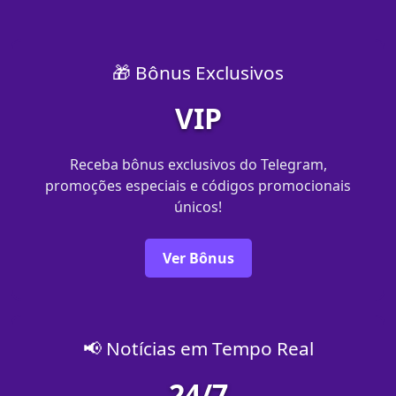
🎁 Bônus Exclusivos
VIP
Receba bônus exclusivos do Telegram,
promoções especiais e códigos promocionais
únicos!
Ver Bônus
📢 Notícias em Tempo Real
24/7