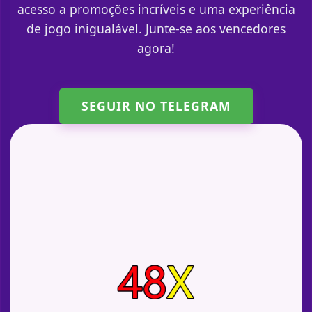
acesso a promoções incríveis e uma experiência
de jogo inigualável. Junte-se aos vencedores
agora!
SEGUIR NO TELEGRAM