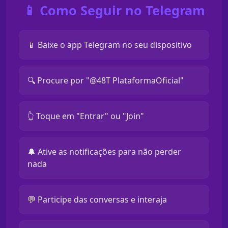
📱 Como Seguir no Telegram
📱 Baixe o app Telegram no seu dispositivo
🔍 Procure por "@48T PlataformaOficial"
👆 Toque em "Entrar" ou "Join"
🔔 Ative as notificações para não perder
nada
💬 Participe das conversas e interaja