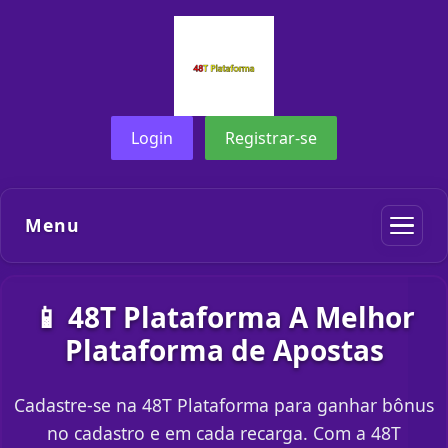
Login
Registrar-se
Menu
📱 48T Plataforma A Melhor
Plataforma de Apostas
Cadastre-se na 48T Plataforma para ganhar bônus
no cadastro e em cada recarga. Com a 48T