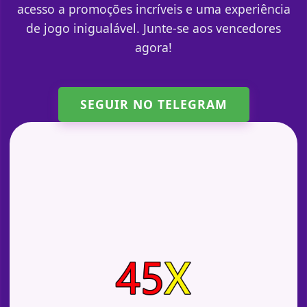
acesso a promoções incríveis e uma experiência
de jogo inigualável. Junte-se aos vencedores
agora!
SEGUIR NO TELEGRAM