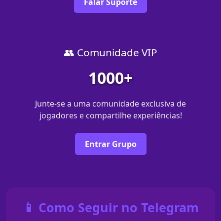
Falar Suporte
👥 Comunidade VIP
1000+
Junte-se a uma comunidade exclusiva de
jogadores e compartilhe experiências!
Entrar Grupo
📱 Como Seguir no Telegram