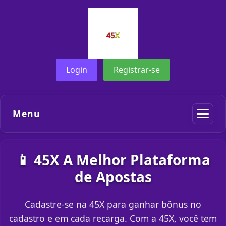
Login
Registrar-se
Menu
📱 45X A Melhor Plataforma
de Apostas
Cadastre-se na 45X para ganhar bônus no
cadastro e em cada recarga. Com a 45X, você tem