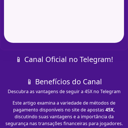
📱 Canal Oficial no Telegram!
📱 Benefícios do Canal
Descubra as vantagens de seguir a 45X no Telegram
Este artigo examina a variedade de métodos de
pagamento disponíveis no site de apostas
45X
,
discutindo suas vantagens e a importância da
segurança nas transações financeiras para jogadores.