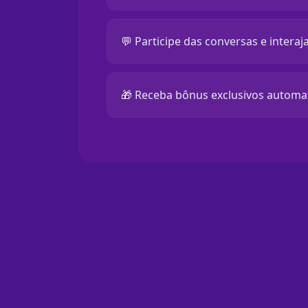
💬 Participe das conversas e interaj
🎁 Receba bônus exclusivos autom