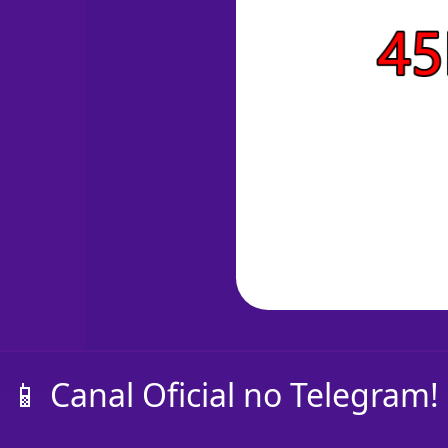
📱 Canal Oficial no Telegram!