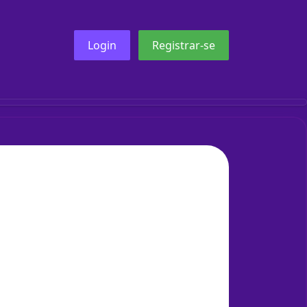
Login
Registrar-se