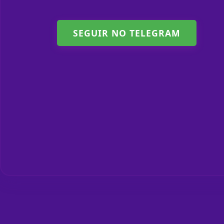
SEGUIR NO TELEGRAM