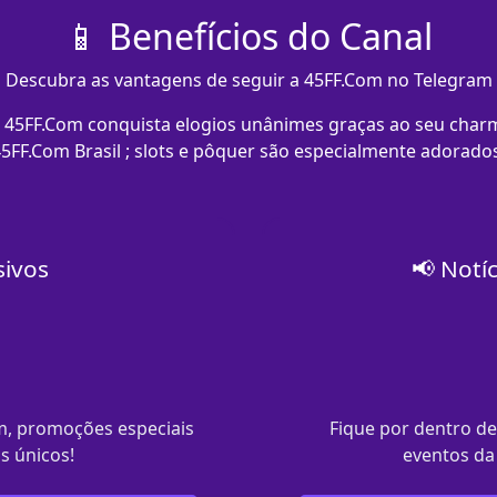
📱 Benefícios do Canal
Descubra as vantagens de seguir a 45FF.Com no Telegram
45FF.Com conquista elogios unânimes graças ao seu charm
5FF.Com Brasil ; slots e pôquer são especialmente adorado
sivos
📢 Notí
m, promoções especiais
Fique por dentro d
s únicos!
eventos da