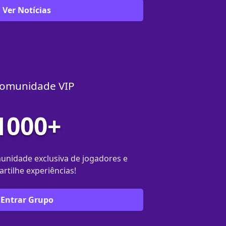
Ver Notícias
Comunidade VIP
1000+
unidade exclusiva de jogadores e
rtilhe experiências!
Entrar Grupo