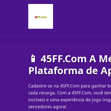
📱 45FF.Com A M
Plataforma de A
Cadastre-se na 45FF.Com para ganhar b
cada recarga. Com a 45FF.Com, você te
incríveis e uma experiência de jogo inig
vencedores agora!