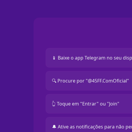
📱 Baixe o app Telegram no seu disp
🔍 Procure por "@45FF.ComOficial"
👆 Toque em "Entrar" ou "Join"
🔔 Ative as notificações para não p