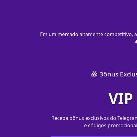
Em um mercado altamente competitivo, a 
4
🎁 Bônus Exclu
VIP
Receba bônus exclusivos do Telegra
e códigos promocionai