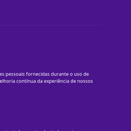
es pessoais fornecidas durante o uso de
elhoria contínua da experiência de nossos