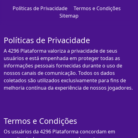
Políticas de Privacidade
Termos e Condições
Sitemap
Políticas de Privacidade
A 4296 Plataforma valoriza a privacidade de seus
usuários e está empenhada em proteger todas as
informações pessoais fornecidas durante o uso de
nossos canais de comunicação. Todos os dados
coletados são utilizados exclusivamente para fins de
melhoria contínua da experiência de nossos jogadores.
Termos e Condições
Os usuários da 4296 Plataforma concordam em