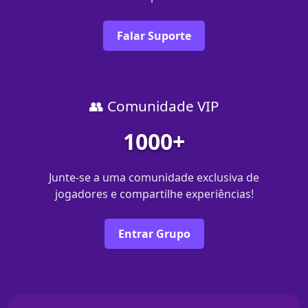
Falar Suporte
👥 Comunidade VIP
1000+
Junte-se a uma comunidade exclusiva de
jogadores e compartilhe experiências!
Entrar Grupo