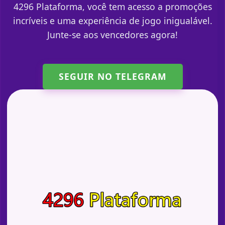
4296 Plataforma, você tem acesso a promoções
incríveis e uma experiência de jogo inigualável.
Junte-se aos vencedores agora!
SEGUIR NO TELEGRAM