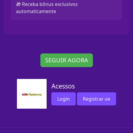
🎁 Receba bônus exclusivos
automaticamente
SEGUIR AGORA
Acessos
Login
Registrar-se